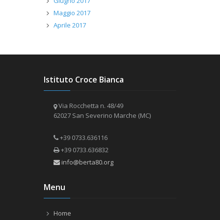
Giugno 2017
Maggio 2017
Aprile 2017
Istituto Croce Bianca
Via Rocchetta n. 48/49
62027 San Severino Marche (MC)
+39 0733.636116
+39 0733.636832
info@berta80.org
Menu
Home