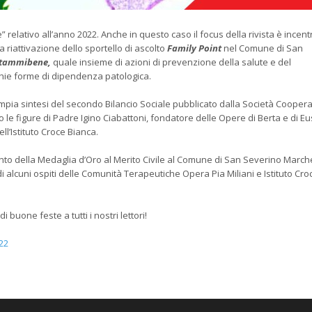
elativo all’anno 2022. Anche in questo caso il focus della rivista è incent
 la riattivazione dello sportello di ascolto
Family Point
nel Comune di San
tammibene,
quale insieme di azioni di prevenzione della salute e del
chie forme di dipendenza patologica.
ampia sintesi del secondo Bilancio Sociale pubblicato dalla Società Coopera
no le figure di Padre Igino Ciabattoni, fondatore delle Opere di Berta e di E
ll’Istituto Croce Bianca.
nto della Medaglia d’Oro al Merito Civile al Comune di San Severino March
di alcuni ospiti delle Comunità Terapeutiche Opera Pia Miliani e Istituto Cro
 buone feste a tutti i nostri lettori!
22