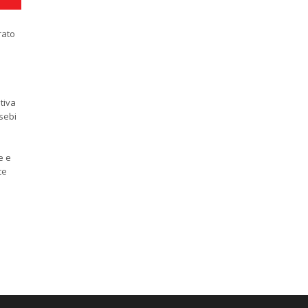
rato
tiva
usebi
e e
ce