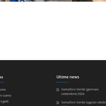
nu
Ultime news
Semaforo Verde (gennaio
ome
settembre) 2024
hi siamo
rogetti
Semaforo Verde (agosto ottobr