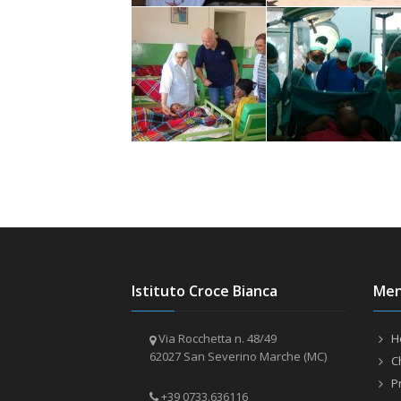
Istituto Croce Bianca
Me
Via Rocchetta n. 48/49
H
62027 San Severino Marche (MC)
C
P
+39 0733.636116