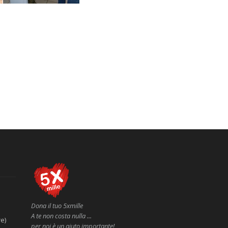
Dona il tuo 5xmille
A te non costa nulla ...
e)
per noi è un aiuto importante!