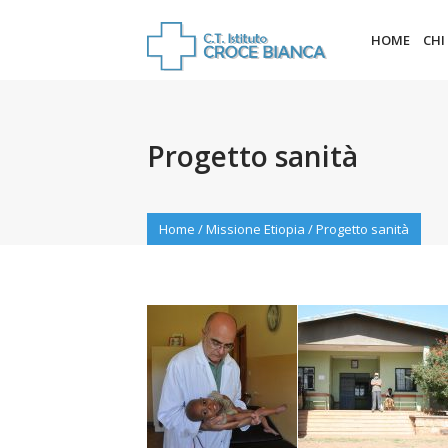
HOME
CHI
Progetto sanità
Home
/
Missione Etiopia
/
Progetto sanità