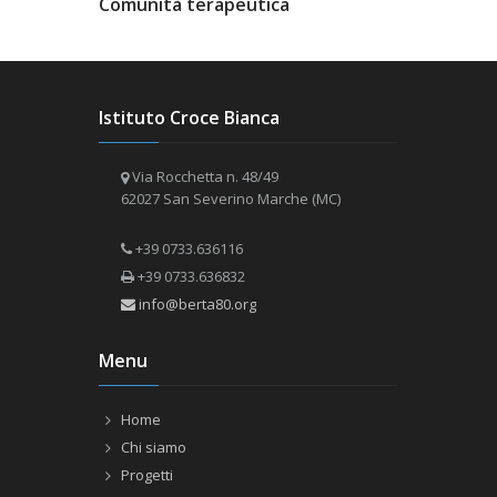
Comunità terapeutica
Istituto Croce Bianca
Via Rocchetta n. 48/49
62027 San Severino Marche (MC)
+39 0733.636116
+39 0733.636832
info@berta80.org
Menu
Home
Chi siamo
Progetti